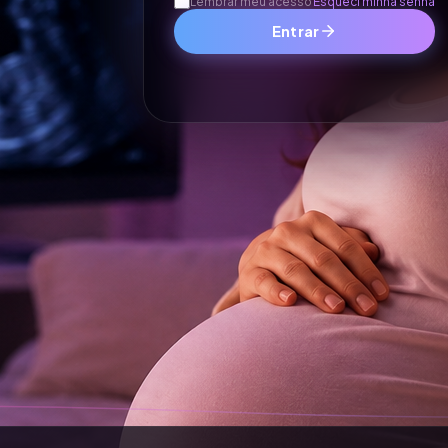
Lembrar meu acesso
Esqueci minha senha
Entrar