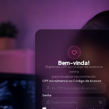
Bem-vinda!
Digite seu CPF ou código de acesso e
senha
para visualizar seu conteúdo.
CPF (só números) ou Código de Acesso
Senha
.
r hora.