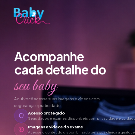
Acompanhe
cada detalhe do
seu baby
Aqui você acessa suas imagens e vídeos com
segurança e praticidade.
Acesso protegido
Seus dados e exames disponíveis com privacidade e cuidado
Imagens e vídeos do exame
Acesse o conteúdo disponibilizado pela sua clínica a qualque